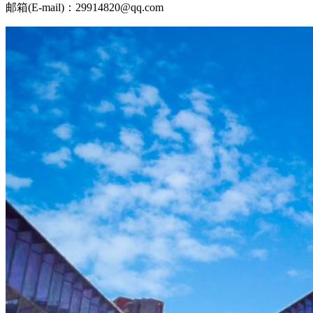
邮箱(E-mail)：29914820@qq.com